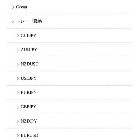
Ocean
トレード戦略
CHFJPY
AUDJPY
NZDUSD
USDJPY
EURJPY
GBPJPY
NZDJPY
EURUSD