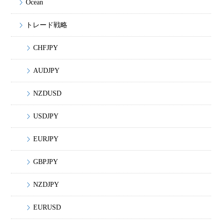
Ocean
トレード戦略
CHFJPY
AUDJPY
NZDUSD
USDJPY
EURJPY
GBPJPY
NZDJPY
EURUSD